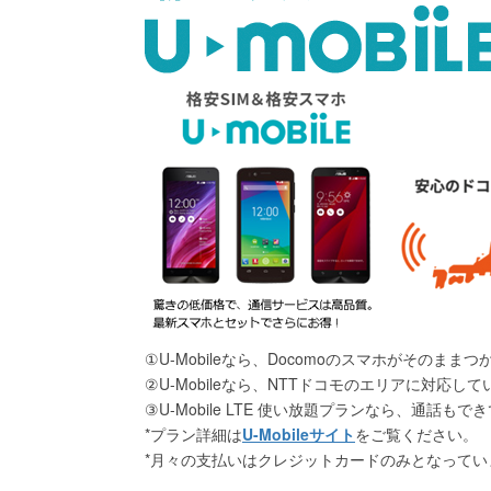
①U-Mobileなら、Docomoのスマホがそのままつ
②U-Mobileなら、NTTドコモのエリアに対応
③U-Mobile LTE 使い放題プランなら、通話もで
*プラン詳細は
U-Mobileサイト
をご覧ください。
*月々の支払いはクレジットカードのみとなってい