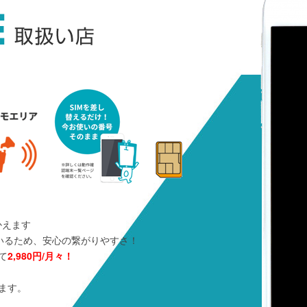
かえます
しているため、安心の繋がりやすさ！
きて
2,980円/月々！
ます。