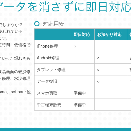
いでしょうか？
ま使われている
即日対応
お預かり対応
ます。
短時間、低価格で
iPhone修理
○
Android修理
○
といった煩わさも
タブレット修理
○
液晶画面の破損修
ン修理、水没修理
データ復旧
○
o、softbank他
スマホ買取
準備中
中古端末販売
準備中