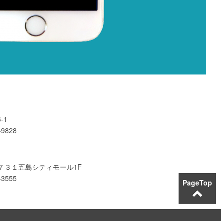
-1
-9828
木町７３１五島シティモール1F
-3555
PageTop